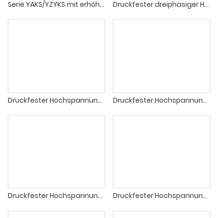
Serie YAKS/YZYKS mit erhöhter Sicherheit/Druckgehäuse, explosionsgeschützter Hochspannungs-Dreiphasen-Asynchronmotor (H355 – H1000)
Druckfester dreiphasiger Hochspannungs-Asynchronmotor der YB3-Serie (H355 - H630) IE4
Druckfester Hochspannungs-Dreiphasen-Asynchronmotor der YB2-Serie (H355 - H560)IE3
Druckfester Hochspannungs-Dreiphasen-Asynchronmotor der YBX3-Serie (H355 - H630) IE5
Druckfester Hochspannungs-Dreiphasen-Asynchronmotor der YBKK-Serie (H500 - H800)
Druckfester Hochspannungs-Dreiphasen-Asynchronmotor der YBKS-Serie (H560 - H710)