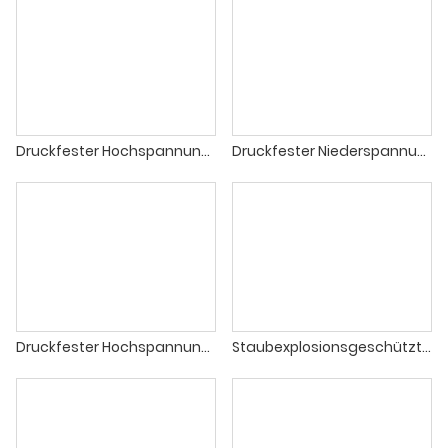
Druckfester Hochspannungs-Dreiphasen-Asynchronmotor der YBF-Serie für Lüfteranwendungen (H355 - H1000)
Druckfester Niederspannungs-Dreiphasen-Asynchronmotor der YBPT3-Serie mit variabler Frequenz und einstellbarer Drehzahl (H80 - H400)
Druckfester Hochspannungs-Dreiphasen-Asynchronmotor der YBX-Serie (H560 - H710)
Staubexplosionsgeschützter Dreiphasen-Asynchronmotor der Serie YFBX4 mit Niederspannung (H80 - H400) IE4