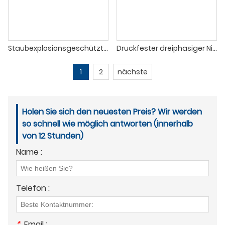
Staubexplosionsgeschützter Dreiphasen-Asynchronmotor der Serie YFBX3 mit Niederspannung (H80 - H400) IE3
Druckfester dreiphasiger Niederspannungs-Asynchronmotor der YBX5-Serie (H80 - H400) IE5
1
2
nächste
Holen Sie sich den neuesten Preis? Wir werden
so schnell wie möglich antworten (innerhalb
von 12 Stunden)
Name :
Telefon :
*
Email :